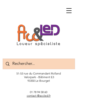
51-53 rue du Commandant Rolland
Valorpark - Bâtiment E3
93350 Le Bourget
01 78 94 58 60
contact @accled.fr