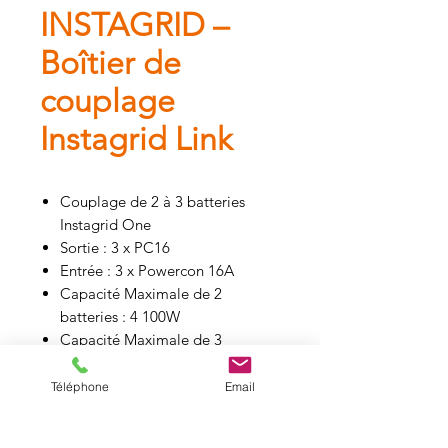
INSTAGRID –
Boîtier de
couplage
Instagrid Link
Couplage de 2 à 3 batteries
Instagrid One
Sortie : 3 x PC16
Entrée : 3 x Powercon 16A
Capacité Maximale de 2
batteries : 4 100W
Capacité Maximale de 3
batteries : 6 300W
Tension de sortie : 230V
Téléphone
Email
Courant maximum : 16A
Dimension (poignée repliée) : 40