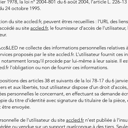
vier 1978, la loi n° 2004-801 du 6 août 2004, l’article L. 226-1
du 24 octobre 1995.
tion du site accled.fr, peuvent êtres recueillies : l’URL des lien
 accédé au site
accled.fr
, le fournisseur d’accès de l’utilisateur
eur.
cc&LED ne collecte des informations personnelles relatives à 
rvices proposés par le site accled.fr. L’utilisateur fournit ces 
notamment lorsqu’il procède par lui-même à leur saisie. Il est
cled.fr l’obligation ou non de fournir ces informations.
itions des articles 38 et suivants de la loi 78-17 du 6 janvie
iers et aux libertés, tout utilisateur dispose d’un droit d’accès,
es personnelles le concernant, en effectuant sa demande écr
 du titre d’identité avec signature du titulaire de la pièce, 
t être envoyée.
onnelle de l’utilisateur du site
accled.fr
n’est publiée à l’insu 
cédée ou vendue sur un support quelconque à des tiers. Seule