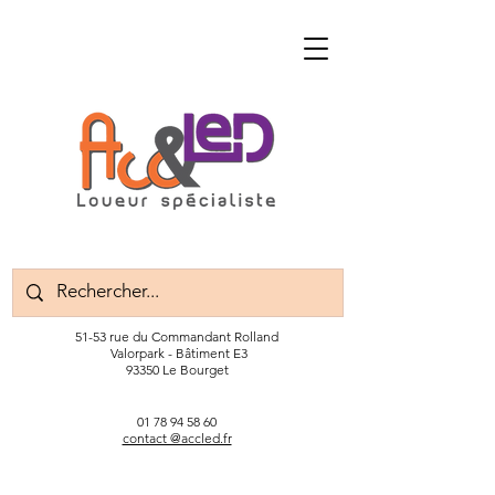
51-53 rue du Commandant Rolland
Valorpark - Bâtiment E3
93350 Le Bourget
01 78 94 58 60
contact @accled.fr