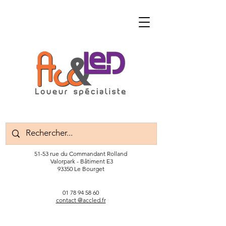
51-53 rue du Commandant Rolland
Valorpark - Bâtiment E3
93350 Le Bourget
01 78 94 58 60
contact @accled.fr