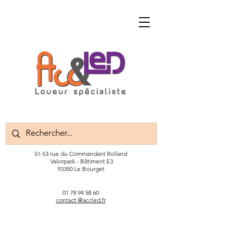
51-53 rue du Commandant Rolland
Valorpark - Bâtiment E3
93350 Le Bourget
01 78 94 58 60
contact @accled.fr