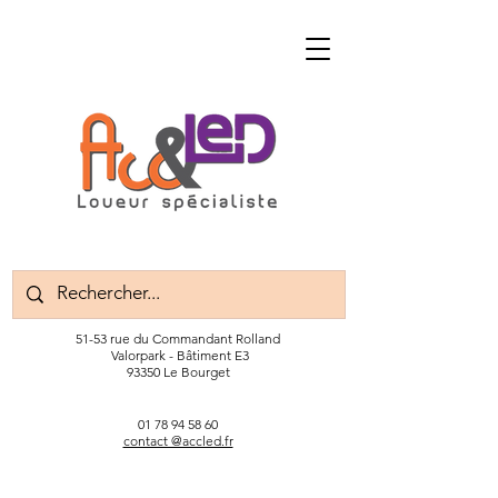
51-53 rue du Commandant Rolland
Valorpark - Bâtiment E3
93350 Le Bourget
01 78 94 58 60
contact @accled.fr