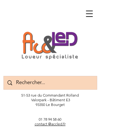
51-53 rue du Commandant Rolland
Valorpark - Bâtiment E3
93350 Le Bourget
01 78 94 58 60
contact @accled.fr