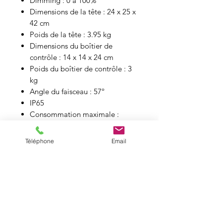
Dimming : 0 à 100%
Dimensions de la tête : 24 x 25 x
42 cm
Poids de la tête : 3.95 kg
Dimensions du boîtier de
contrôle : 14 x 14 x 24 cm
Poids du boîtier de contrôle : 3
kg
Angle du faisceau : 57º
IP65
Consommation maximale :
400W
Monture : Bowens
Téléphone
Email
Charte DMX :
https://docs.aputure.com/hubfs/Kn
owledge%20Base/Aputure/STORM
%20400x/documents/STORM%2040
0x%20DMX%20Profile%20Specificat
ion%201.0.pdf?