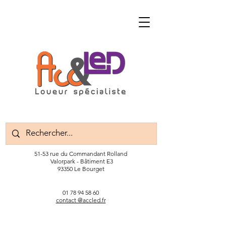
51-53 rue du Commandant Rolland
Valorpark - Bâtiment E3
93350 Le Bourget
01 78 94 58 60
contact @accled.fr