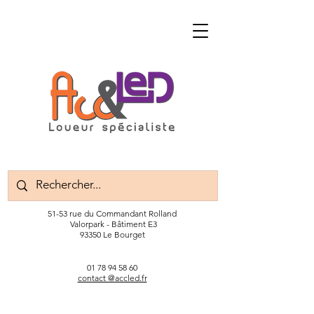
51-53 rue du Commandant Rolland
Valorpark - Bâtiment E3
93350 Le Bourget
01 78 94 58 60
contact @accled.fr