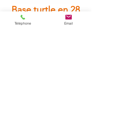
Base turtle en 28
Téléphone
Email
Base turtle en 28.
Catalogue
A propos
Contact
Mentions légales
CGL
Les tarifs affichés sur ce site sont les tarifs
de location à la journée.