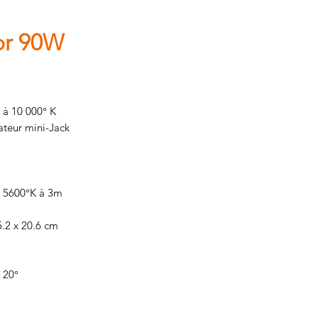
or 90W
 à 10 000° K
tateur mini-Jack
n 5600°K à 3m
15.2 x 20.6 cm
: 20°