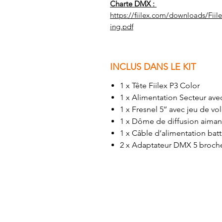
Charte DMX :
https://fiilex.com/downloads/
ing.pdf
INCLUS DANS LE KIT
1 x Tête Fiilex P3 Color
1 x Alimentation Secteur av
1 x Fresnel 5’’ avec jeu de vo
1 x Dôme de diffusion aiman
1 x Câble d’alimentation batt
2 x Adaptateur DMX 5 broch