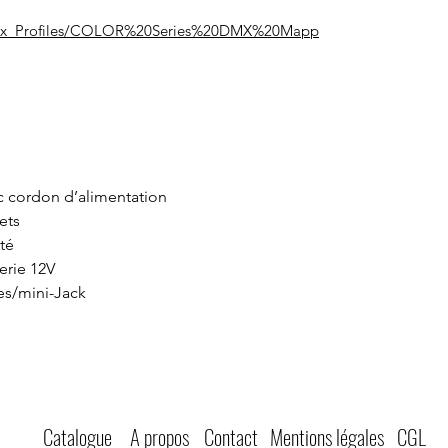
Fiilex_Profiles/COLOR%20Series%20DMX%20Mapp
ec cordon d’alimentation
lets
té
erie 12V
es/mini-Jack
Catalogue
A propos
Contact
Mentions légales
CGL