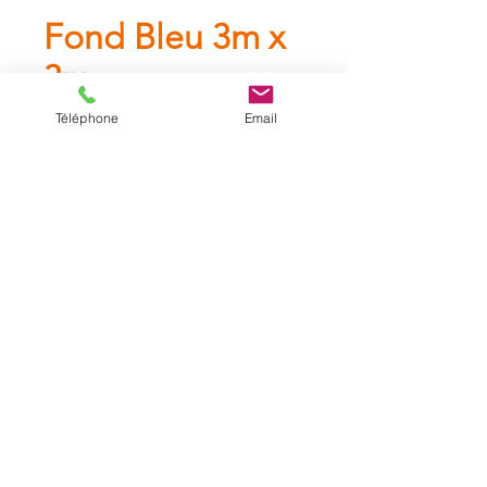
Fond Bleu 3m x
3m
Téléphone
Email
Fond Bleu 3x3m
Catalogue
A propos
Contact
Mentions légales
CGL
Les tarifs affichés sur ce site sont les tarifs