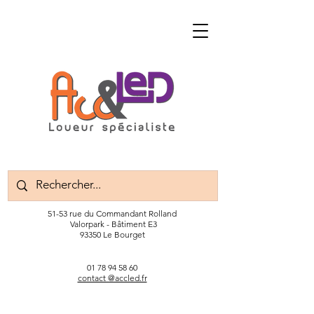
51-53 rue du Commandant Rolland
Valorpark - Bâtiment E3
93350 Le Bourget
01 78 94 58 60
contact @accled.fr