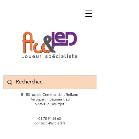
51-53 rue du Commandant Rolland
Valorpark - Bâtiment E3
93350 Le Bourget
01 78 94 58 60
contact @accled.fr