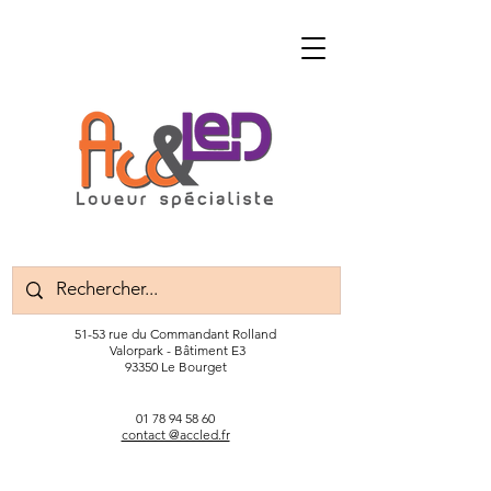
51-53 rue du Commandant Rolland
Valorpark - Bâtiment E3
93350 Le Bourget
01 78 94 58 60
contact @accled.fr