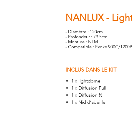
NANLUX - Ligh
- Diamètre : 120cm
- Profondeur : 79.5cm
- Monture : NLM
- Compatible : Evoke 900C/1200
INCLUS DANS LE KIT
1 x lightdome
1 x Diffusion Full
1 x Diffusion ½
1 x Nid d’abeille