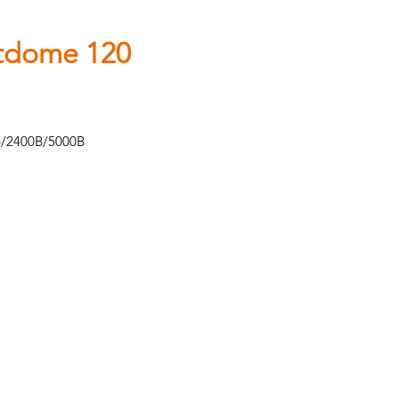
tdome 120
B/2400B/5000B