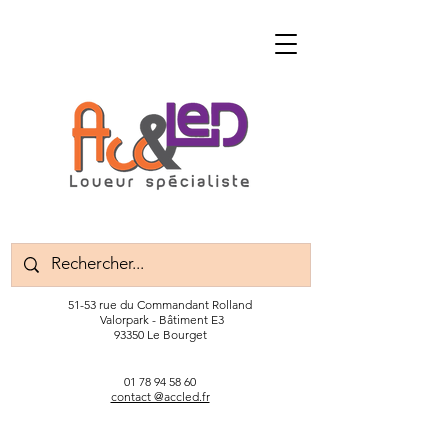
51-53 rue du Commandant Rolland
Valorpark - Bâtiment E3
93350 Le Bourget
01 78 94 58 60
contact @accled.fr