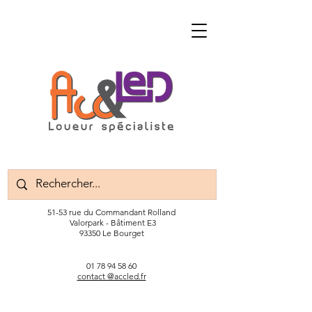
51-53 rue du Commandant Rolland
Valorpark - Bâtiment E3
93350 Le Bourget
01 78 94 58 60
contact @accled.fr