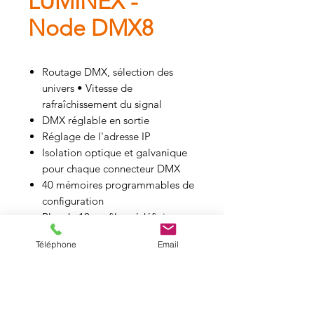
LUMINEX -
Node DMX8
Routage DMX, sélection des
univers • Vitesse de
rafraîchissement du signal
DMX réglable en sortie
Réglage de l'adresse IP
Isolation optique et galvanique
pour chaque connecteur DMX
40 mémoires programmables de
configuration
Plus de 10 profils prédéfinis
(Ethernet, splitters, merger,
Téléphone
Email
backup...)
Configuration de l'appareil via
l'inter face Web
Protocoles supportés: ArtNet,
DMX512, DMX512-A, RDM