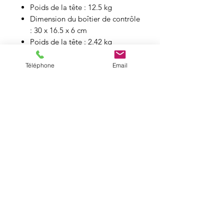
Poids de la tête : 12.5 kg
Dimension du boîtier de contrôle
: 30 x 16.5 x 6 cm
Poids de la tête : 2.42 kg
IP20
Téléphone
Email
Charte DMX :
Pas de charte DMX disponible sur
Internet mais uniquement 2 canaux (
Intensité et température de couleur
)
INCLUS DANS LE KIT
1 x Tête SL1 Maxi Switch
1 x Boîtier de contrôle avec
son cordon secteur
Catalogue
1 x Montée de 8m