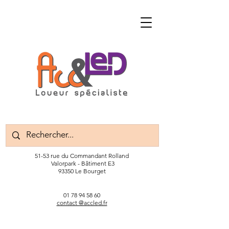
51-53 rue du Commandant Rolland
Valorpark - Bâtiment E3
93350 Le Bourget
01 78 94 58 60
contact @accled.fr