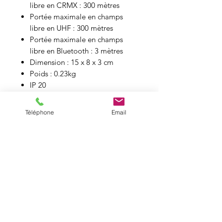
libre en CRMX : 300 mètres
Portée maximale en champs
libre en UHF : 300 mètres
Portée maximale en champs
libre en Bluetooth : 3 mètres
Dimension : 15 x 8 x 3 cm
Poids : 0.23kg
IP 20
Batterie Intégrée
Autonomie maximale sur
Téléphone
Email
batterie en utilisation CRMX : 8 à
10 heures
Autonomie maximale sur
batterie avec Astera App : 72
heures
Cliquez ici pour le manuel
d’utilisation