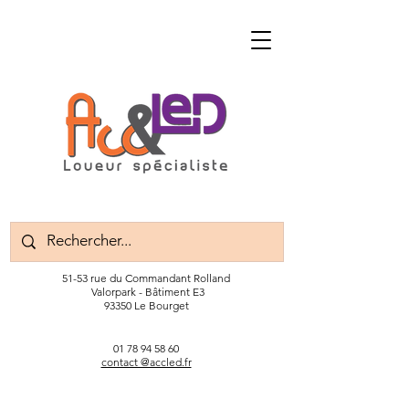
51-53 rue du Commandant Rolland
Valorpark - Bâtiment E3
93350 Le Bourget
01 78 94 58 60
contact @accled.fr