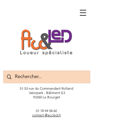
51-53 rue du Commandant Rolland
Valorpark - Bâtiment E3
93350 Le Bourget
01 78 94 58 60
contact @accled.fr