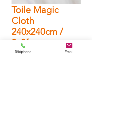
Toile Magic
Cloth
240x240cm /
8x8ft
Téléphone
Email
Toile Magic Cloth 240x240cm /
8x8ft (fournie sans cadre)
Catalogue
A propos
Contact