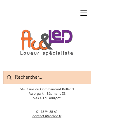
51-53 rue du Commandant Rolland
Valorpark - Bâtiment E3
93350 Le Bourget
01 78 94 58 60
contact @accled.fr