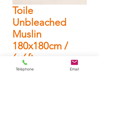
Toile
Unbleached
Muslin
180x180cm /
6x6ft
Téléphone
Email
Toile Unbleached Muslin
180x180cm / 6x6ft (fournie sans
cadre)
Catalogue
A propos