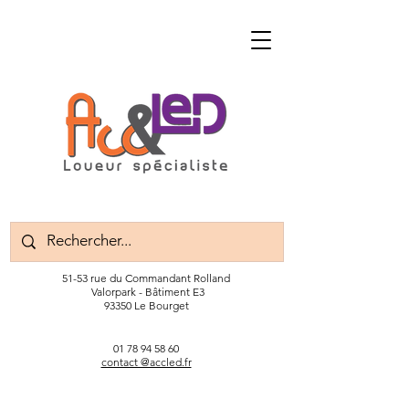
51-53 rue du Commandant Rolland
Valorpark - Bâtiment E3
93350 Le Bourget
01 78 94 58 60
contact @accled.fr