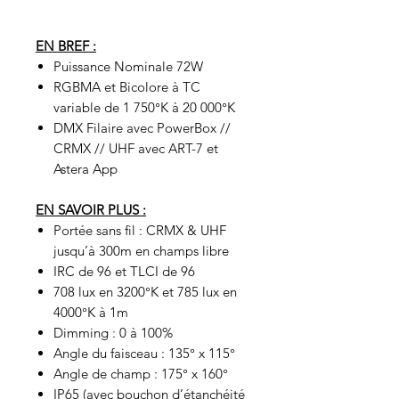
EN BREF :
Puissance Nominale 72W
RGBMA et Bicolore à TC
variable de 1 750°K à 20 000°K
DMX Filaire avec PowerBox //
CRMX // UHF avec ART-7 et
Astera App
EN SAVOIR PLUS :
Portée sans fil : CRMX & UHF
jusqu’à 300m en champs libre
IRC de 96 et TLCI de 96
708 lux en 3200°K et 785 lux en
4000°K à 1m
Dimming : 0 à 100%
Angle du faisceau : 135° x 115°
Angle de champ : 175° x 160°
IP65 (avec bouchon d’étanchéité