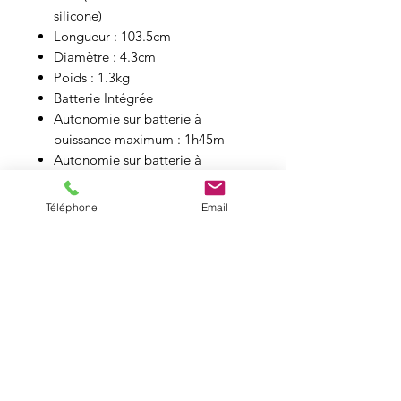
silicone)
Longueur : 103.5cm
Diamètre : 4.3cm
Poids : 1.3kg
Batterie Intégrée
Autonomie sur batterie à
puissance maximum : 1h45m
Autonomie sur batterie à
puissance minimum : jusqu’à 20h
Temps de charge : 3h
Téléphone
Email
Disponible en
kit de 8 tubes titan
et
en
kit de 4 tubes titan
Chartes DMX :
https://astera-
led.com/fr/products/titan/downloa
ds/