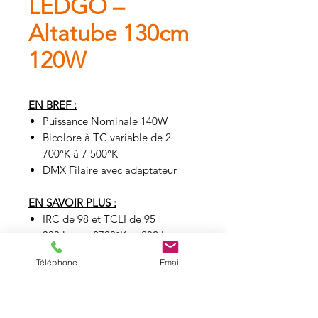
LEDGO –
Altatube 130cm
120W
EN BREF :
Puissance Nominale 140W
Bicolore à TC variable de 2
700°K à 7 500°K
DMX Filaire avec adaptateur
EN SAVOIR PLUS :
IRC de 98 et TCLI de 95
333 lux en 2700°K et 282 lux en
7500°K à 3m
Téléphone
Email
Dimming : 0 à 100%
Longueur : 120 cm
Poids : 1.9 kg