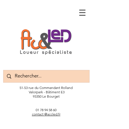
51-53 rue du Commandant Rolland
Valorpark - Bâtiment E3
93350 Le Bourget
01 78 94 58 60
contact @accled.fr