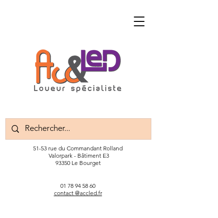
51-53 rue du Commandant Rolland
Valorpark - Bâtiment E3
93350 Le Bourget
01 78 94 58 60
contact @accled.fr